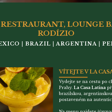
 - RESTRAURANT, LOUNGE 
RODÍZIO
XICO | BRAZIL | ARGENTINA | P
VÍTEJTE V LA CAS
Vydejte se na cestu po 
Prahy.
La Casa Latina
př
brazilskou, argentinsko
postaveném na autentici
Na menu najdete šťavnatá