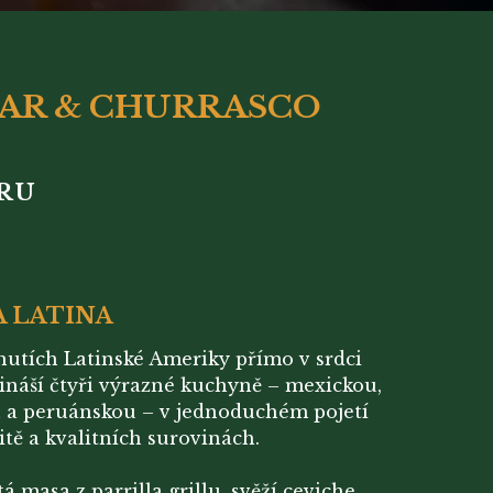
BAR & CHURRASCO
ERU
A LATINA
chutích Latinské Ameriky přímo v srdci
ináší čtyři výrazné kuchyně – mexickou,
u a peruánskou – v jednoduchém pojetí
tě a kvalitních surovinách.
 masa z parrilla grillu, svěží ceviche,