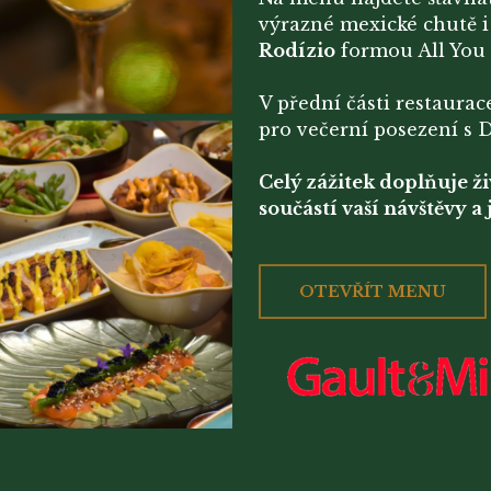
výrazné mexické chutě i 
Rodízio
formou All You 
V přední části restaura
pro večerní posezení s DJ
Celý zážitek doplňuje ž
součástí vaší návštěvy a
OTEVŘÍT MENU